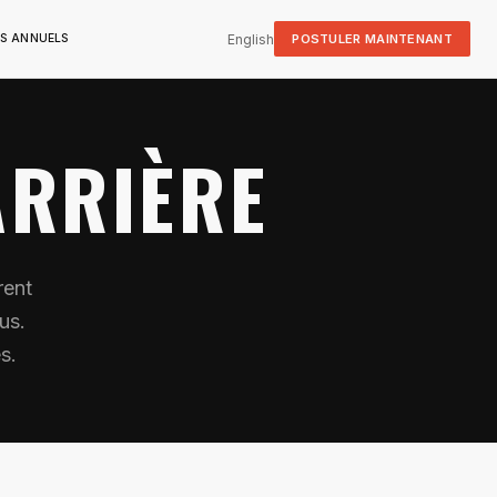
English
POSTULER MAINTENANT
S ANNUELS
ARRIÈRE
rent
us.
s.