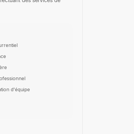
ffectuant des services de
rrentiel
nce
ère
ofessionnel
ation d'équipe