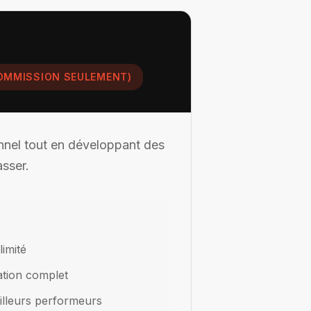
(COMMISSION SEULEMENT)
nnel tout en développant des
asser.
limité
tion complet
illeurs performeurs