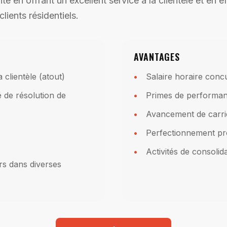
e en offrant un excellent service à la clientèle et en e
lients résidentiels.
AVANTAGES
 clientèle (atout)
Salaire horaire concu
é de résolution de
Primes de performa
Avancement de carri
Perfectionnement pr
Activités de consolid
ors dans diverses