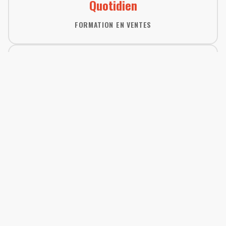
Quotidien
FORMATION EN VENTES
24/7
SOUTIEN D'ÉQUIPE
RÉPARTITION DES REVENUS
Transparence complète sur combien vous pouvez